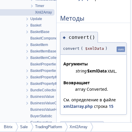
Timer
Xml2Array
Методы
Update
Basket
BasketBase
convert()
◆
BasketComponentHelper
BasketItem
convert
(
$xmlData
)
static
BasketItemBase
BasketItemCollection
Аргументы
BasketPropertiesCollection
string
$xmlData
XML.
BasketPropertiesCollectionBase
BasketPropertyItem
Возвращает
BasketPropertyItemBase
array Converted.
BundleCollection
BusinessValue
См. определение в файле
BusinessValueConsumer1C
xml2array.php
строка
15
BusinessValueHandlers
BuyerStatistic
Configuration
normalize()
◆
Bitrix
Sale
TradingPlatform
Xml2Array
DeliveryStatus