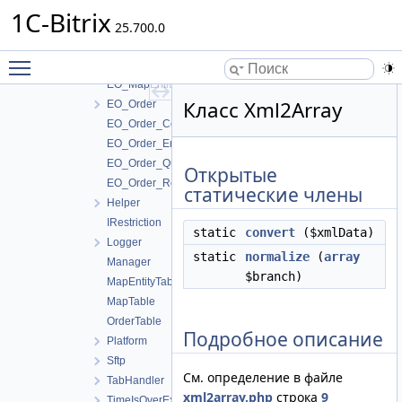
EO_MapEntity
1C-Bitrix
EO_MapEntity_Collection
25.700.0
EO_MapEntity_Entity
Toggle main menu visibility
EO_MapEntity_Query
EO_MapEntity_Result
Класс Xml2Array
EO_Order
EO_Order_Collection
EO_Order_Entity
EO_Order_Query
Открытые
EO_Order_Result
статические члены
Helper
IRestriction
static
convert
($xmlData)
Logger
static
normalize
(
array
Manager
$branch)
MapEntityTable
MapTable
OrderTable
Подробное описание
Platform
Sftp
См. определение в файле
TabHandler
xml2array.php
строка
9
TimeIsOverException