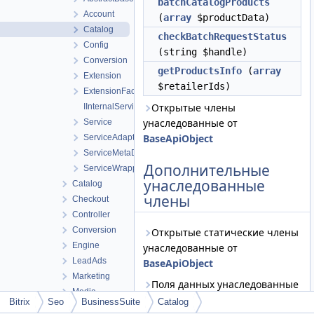
batchCatalogProducts
Account
(
array
$productData)
Catalog
checkBatchRequestStatus
Config
(string $handle)
Conversion
getProductsInfo
(
array
Extension
$retailerIds)
ExtensionFacade
Открытые члены
IInternalService
унаследованные от
Service
BaseApiObject
ServiceAdapter
ServiceMetaData
Дополнительные
ServiceWrapper
унаследованные
Catalog
члены
Checkout
Controller
Conversion
Открытые статические члены
Engine
унаследованные от
LeadAds
BaseApiObject
Marketing
Поля данных унаследованные
Media
от
BaseApiObject
Bitrix
Seo
BusinessSuite
Catalog
Retargeting