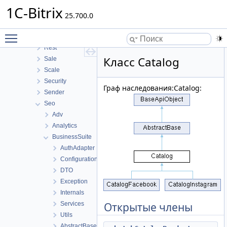
Perfmon
1C-Bitrix
Photogallery
25.700.0
Pull
Toggle main menu visibility
Report
Rest
Класс Catalog
Sale
Scale
Security
Граф наследования:Catalog:
Sender
Seo
Adv
Analytics
BusinessSuite
AuthAdapter
Configuration
DTO
Exception
Internals
Services
Открытые члены
Utils
AbstractBase