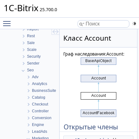
MobileApp
1C-Bitrix
Perfmon
25.700.0
Photogallery
Toggle main menu visibility
Pull
Report
Класс Account
Rest
Sale
Scale
Граф наследования:Account:
Security
Sender
Seo
Adv
Analytics
BusinessSuite
Catalog
Checkout
Controller
Conversion
Engine
Открытые члены
LeadAds
Marketing