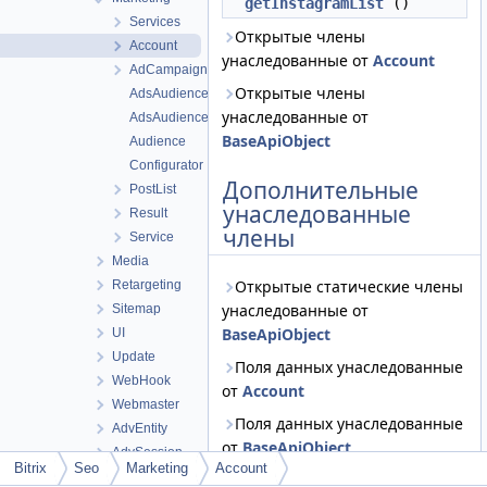
getInstagramList
()
Services
Открытые члены
Account
унаследованные от
Account
AdCampaign
Открытые члены
AdsAudience
унаследованные от
AdsAudienceConfig
BaseApiObject
Audience
Configurator
Дополнительные
PostList
унаследованные
Result
члены
Service
Media
Открытые статические члены
Retargeting
унаследованные от
Sitemap
BaseApiObject
UI
Update
Поля данных унаследованные
WebHook
от
Account
Webmaster
Поля данных унаследованные
AdvEntity
от
BaseApiObject
AdvSession
Bitrix
Seo
Marketing
Account
AdvTabEngine
Защищенные члены