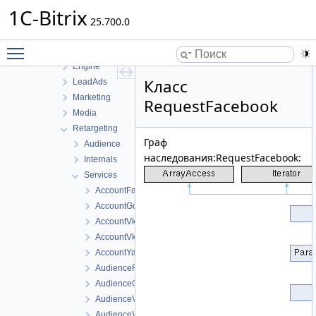
Catalog
1C-Bitrix
Checkout
25.700.0
Controller
Toggle main menu visibility
Conversion
Engine
Класс
LeadAds
Marketing
RequestFacebook
Media
Retargeting
Граф
Audience
наследования:RequestFacebook:
Internals
Services
AccountFacebook
AccountGoogle
AccountVkads
AccountVkontakte
AccountYandex
AudienceFacebook
AudienceGoogle
AudienceVkads
AudienceVkontakte