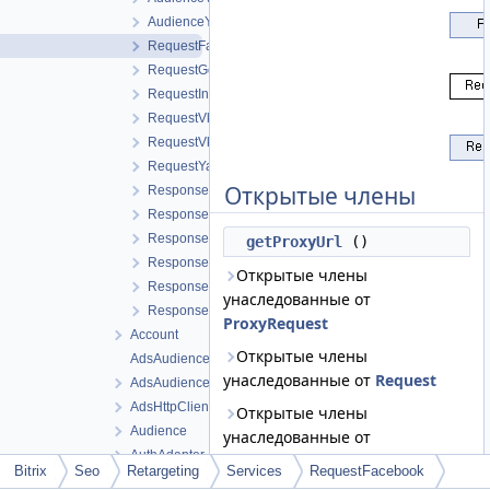
AudienceYandex
RequestFacebook
RequestGoogle
RequestInstagram
RequestVkads
RequestVkontakte
RequestYandex
Открытые члены
ResponseFacebook
ResponseGoogle
ResponseInstagram
getProxyUrl
()
ResponseVkads
Открытые члены
ResponseVkontakte
унаследованные от
ResponseYandex
ProxyRequest
Account
Открытые члены
AdsAudience
унаследованные от
Request
AdsAudienceConfig
AdsHttpClient
Открытые члены
Audience
унаследованные от
AuthAdapter
ParameterDictionary
Bitrix
Seo
Retargeting
Services
RequestFacebook
BaseApiObject