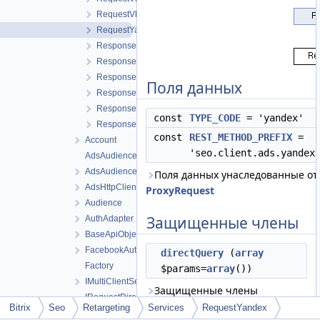
RequestVkontakte
RequestYandex
ResponseFacebook
ResponseGoogle
ResponseInstagram
Поля данных
ResponseVkads
ResponseVkontakte
const
TYPE_CODE
= 'yandex'
ResponseYandex
const
REST_METHOD_PREFIX
=
Account
'seo.client.ads.yandex
AdsAudience
AdsAudienceConfig
Поля данных унаследованные от
AdsHttpClient
ProxyRequest
Audience
Защищенные члены
AuthAdapter
BaseApiObject
FacebookAuthAdapter
directQuery
(
array
Factory
$params=
array
())
IMultiClientService
Защищенные члены
IRequestDirectly
унаследованные от
Bitrix
Seo
Retargeting
Services
RequestYandex
IService