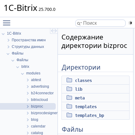
1C-Bitrix
25.700.0
Toggle main menu visibility
1C-Bitrix
Содержание
Пространства имен
директории bizproc
Структуры данных
Файлы
Файлы
Директории
bitrix
modules
abtest
classes
advertising
lib
b24connector
meta
bitrixcloud
bizproc
templates
bizprocdesigner
templates_bp
blog
calendar
Файлы
catalog