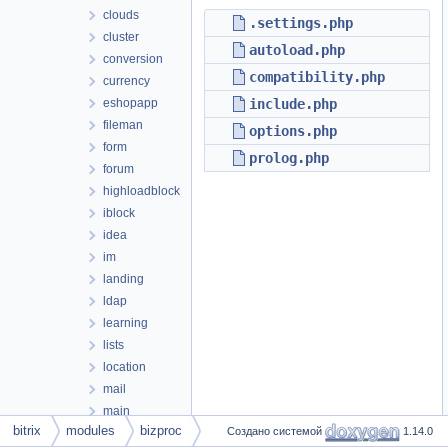
clouds
.settings.php
cluster
autoload.php
conversion
compatibility.php
currency
eshopapp
include.php
fileman
options.php
form
prolog.php
forum
highloadblock
iblock
idea
im
landing
ldap
learning
lists
location
mail
main
bitrix
modules
bizproc
Создано системой
1.14.0
messageservice