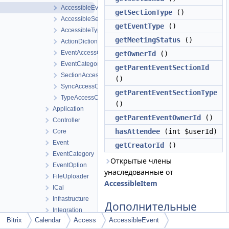
AccessibleEvent
getSectionType
()
AccessibleSection
getEventType
()
AccessibleType
getMeetingStatus
()
ActionDictionary
EventAccessController
getOwnerId
()
EventCategoryAccessController
getParentEventSectionId
SectionAccessController
()
SyncAccessController
getParentEventSectionType
TypeAccessController
()
Application
getParentEventOwnerId
()
Controller
hasAttendee
(int $userId)
Core
Event
getCreatorId
()
EventCategory
Открытые члены
EventOption
унаследованные от
FileUploader
AccessibleItem
ICal
Infrastructure
Дополнительные
Integration
унаследованные
Bitrix
Calendar
Access
AccessibleEvent
Internals