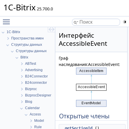
1C-Bitrix
25.700.0
Toggle main menu visibility
1C-Bitrix
Интерфейс
Пространства имен
AccessibleEvent
Структуры данных
Структуры данных
Bitrix
Граф
ABTest
наследования:AccessibleEvent:
Advertising
B24Connector
B24connector
Bizproc
BizprocDesigner
Blog
Calendar
Открытые члены
Access
Model
Rule
getSectionId
()