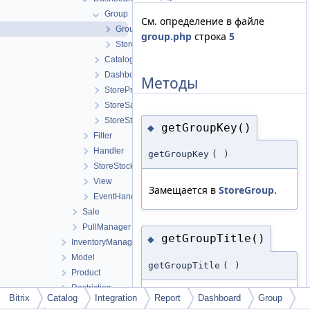
Group
См. определение в файле
Group
group.php
строка
5
StoreGroup
CatalogDashboard
DashboardManager
Методы
StoreProfitDashboard
StoreSaleDashboard
StoreStockDashboard
getGroupKey()
◆
Filter
Handler
getGroupKey
(
)
StoreStock
View
Замещается в
StoreGroup
.
EventHandler
Sale
PullManager
getGroupTitle()
◆
InventoryManagement
Model
getGroupTitle
(
)
Product
Restriction
Bitrix
Catalog
Integration
Report
Dashboard
Group
Замещается в
StoreGroup
.
RestView