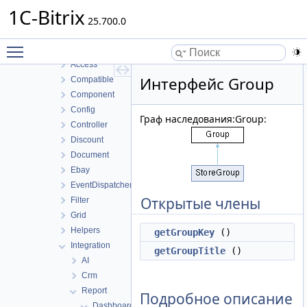
BizprocDesigner
1C-Bitrix
Blog
25.700.0
Calendar
Toggle main menu visibility
Catalog
Access
Интерфейс Group
Compatible
Component
Config
Граф наследования:Group:
Controller
Discount
Document
Ebay
EventDispatcher
Открытые члены
Filter
Grid
Helpers
getGroupKey
()
Integration
getGroupTitle
()
AI
Crm
Report
Подробное описание
Dashboard