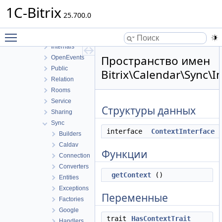
FileUploader
1C-Bitrix
ICal
25.700.0
Infrastructure
Toggle main menu visibility
Integration
Internals
Пространство имен
OpenEvents
Public
Bitrix\Calendar\Sync\I
Relation
Rooms
Service
Структуры данных
Sharing
Sync
interface
ContextInterface
Builders
Caldav
Функции
Connection
Converters
getContext
()
Entities
Exceptions
Переменные
Factories
Google
trait
HasContextTrait
Handlers