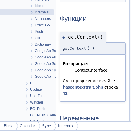
Icloud
Internals
Функции
Managers
Office365
Push
getContext()
◆
Util
Dictionary
getContext
(
)
GoogleApiBatch
GoogleApiPush
Возвращает
GoogleApiSection
ContextInterface
GoogleApiSync
GoogleApiTransport
См. определение в файле
Ui
hascontexttrait.php
строка
Update
13
UserField
Watcher
EO_Push
EO_Push_Collection
Переменные
EO_Push_Entity
Bitrix
Calendar
Sync
Internals
EO_Push_Query