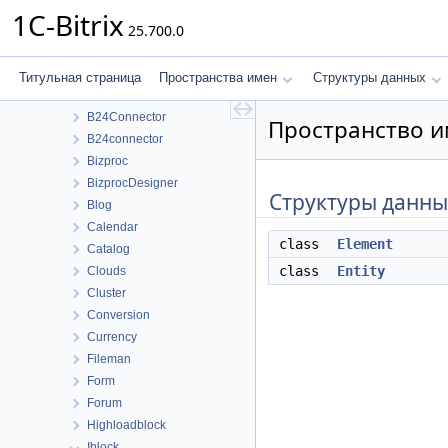
Пространства имен
1C-Bitrix
25.700.0
Пространства имен
Bitrix
ABTest
Титульная страница
Пространства имен
Структуры данных
Advertising
B24Connector
Пространство им
B24connector
Bizproc
BizprocDesigner
Структуры данны
Blog
Calendar
class
Element
Catalog
class
Entity
Clouds
Cluster
Conversion
Currency
Fileman
Form
Forum
Highloadblock
Iblock