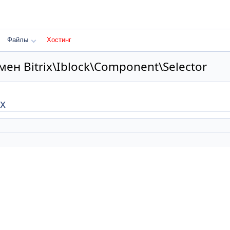
Файлы
Хостинг
ен Bitrix\Iblock\Component\Selector
х