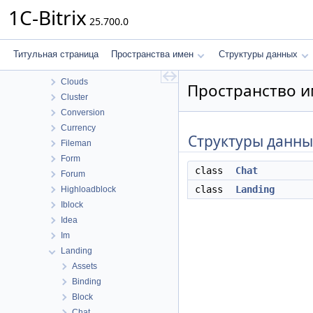
Bizproc
1C-Bitrix
25.700.0
BizprocDesigner
Blog
Calendar
Титульная страница
Пространства имен
Структуры данных
Catalog
Clouds
Пространство им
Cluster
Conversion
Currency
Структуры данны
Fileman
Form
class
Chat
Forum
class
Landing
Highloadblock
Iblock
Idea
Im
Landing
Assets
Binding
Block
Chat