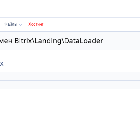
Файлы
Хостинг
ен Bitrix\Landing\DataLoader
х