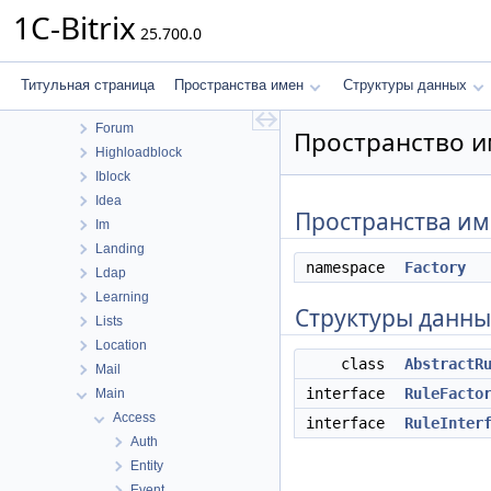
Cluster
1C-Bitrix
25.700.0
Conversion
Currency
Fileman
Титульная страница
Пространства имен
Структуры данных
Form
Forum
Пространство им
Highloadblock
Iblock
Idea
Пространства и
Im
Landing
namespace
Factory
Ldap
Learning
Структуры данны
Lists
Location
class
AbstractR
Mail
interface
RuleFacto
Main
Access
interface
RuleInter
Auth
Entity
Event