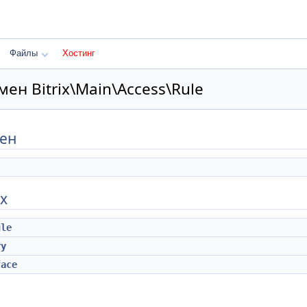
Файлы
Хостинг
ен Bitrix\Main\Access\Rule
мен
х
ule
ry
face