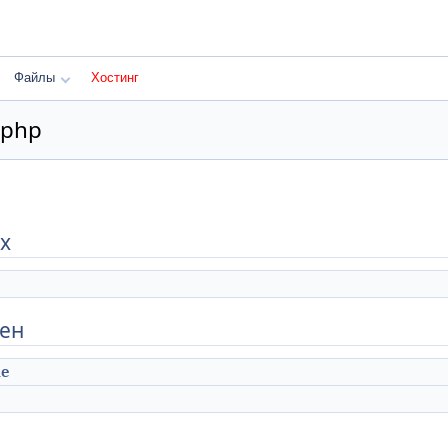
Файлы
Хостинг
.php
х
мен
le