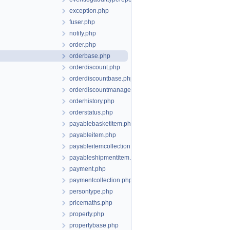
exception.php
fuser.php
notify.php
order.php
orderbase.php
orderdiscount.php
orderdiscountbase.php
orderdiscountmanager.php
orderhistory.php
orderstatus.php
payablebasketitem.php
payableitem.php
payableitemcollection.php
payableshipmentitem.php
payment.php
paymentcollection.php
persontype.php
pricemaths.php
property.php
propertybase.php