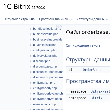
basketitemcollection.php
1C-Bitrix
25.700.0
basketproperties.php
basketpropertiesbase.php
basketpropertiesitem.php
Титульная страница
Пространства имен
Структуры данных
basketpropertiesitembase.php
bundlecollection.php
Файл orderbase
businessvalue.php
businessvalueproviderinterface.php
См. исходные тексты.
buyerstatistic.php
configuration.php
deliverystatus.php
Структуры данны
discount.php
discountbase.php
class
OrderBase
discountcouponsmanager.php
discountcouponsmanagerbase.php
Пространства и
entitymarker.php
entityproperty.php
namespace
Bitrix\Sa
entitypropertyvalue.php
namespace
Bitrix
entitypropertyvaluecollection.php
eventactions.php
eventlogaudittyperepository.php