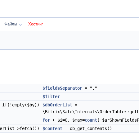
Файлы
Хостинг
$fieldsSeparator
= ","
$filter
if(!empty($by))
$dbOrderList
=
\Bitrix\Sale\Internals\OrderTable::get
for
( $i=0, $max=
count
( $arShownFields
derList->fetch())
$content
= ob_get_contents()