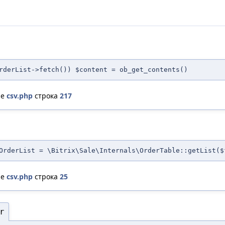
rderList->fetch()) $content = ob_get_contents()
ле
csv.php
строка
217
OrderList = \Bitrix\Sale\Internals\OrderTable::getList($
ле
csv.php
строка
25
r