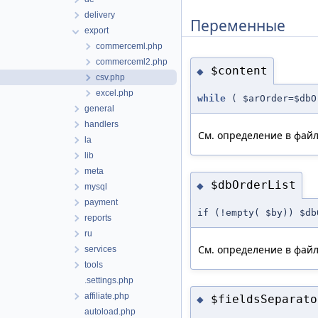
delivery
Переменные
export
commerceml.php
commerceml2.php
$content
◆
csv.php
excel.php
while
( $arOrder=$dbO
general
handlers
См. определение в фай
la
lib
meta
$dbOrderList
◆
mysql
payment
if (!empty( $by)) $db
reports
ru
См. определение в фай
services
tools
.settings.php
affiliate.php
$fieldsSeparato
◆
autoload.php