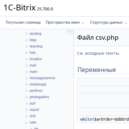
forum
1C-Bitrix
25.700.0
highloadblock
iblock
idea
Титульная страница
Пространства имен
Структуры данных
im
landing
Файл csv.php
ldap
learning
См. исходные тексты.
lists
location
mail
Переменные
main
messageservice
mobileapp
perfmon
photogallery
pull
report
rest
while
($arOrder=$dbOr
sale
de