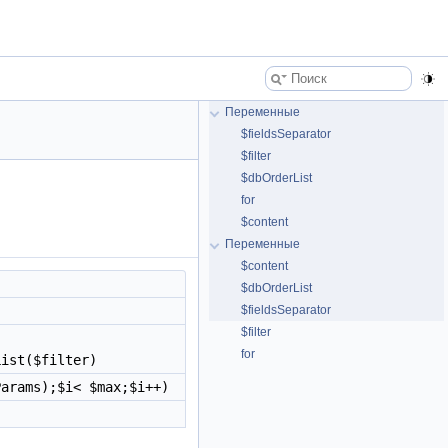
Переменные
$fieldsSeparator
$filter
$dbOrderList
for
$content
Переменные
$content
$dbOrderList
$fieldsSeparator
$filter
for
List($filter)
Params);$i< $max;$i++)