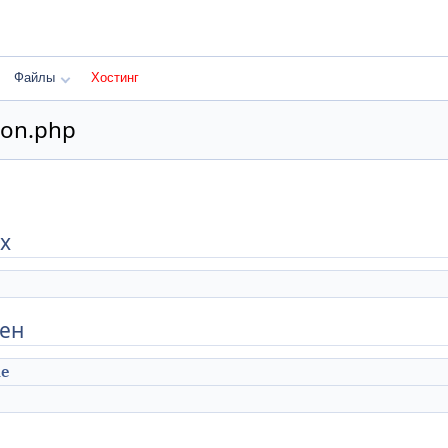
Файлы
Хостинг
ion.php
х
мен
le