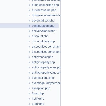
bundlecollection.php
businessvalue.php
businessvalueproviderinterface.php
buyerstatistic.php
configuration.php
deliverystatus.php
discount.php
discountbase.php
discountcouponsmanager.php
discountcouponsmanagerbase.php
entitymarker.php
entityproperty.php
entitypropertyvalue.php
entitypropertyvaluecollection.php
eventactions.php
eventlogaudittyperepository.php
exception.php
fuser.php
notify.php
order.php