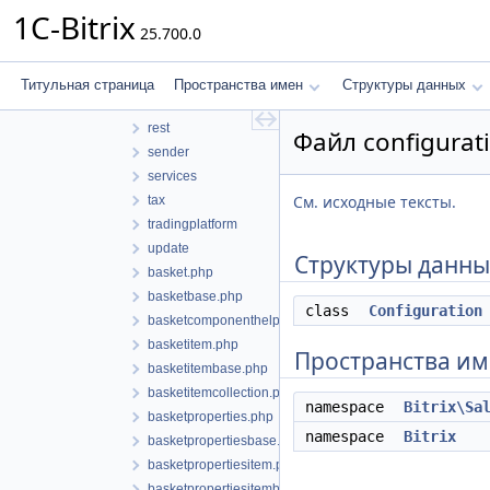
location
1C-Bitrix
25.700.0
paysystem
Product
repository
Титульная страница
Пространства имен
Структуры данных
reservation
rest
Файл configurat
sender
services
См. исходные тексты.
tax
tradingplatform
update
Структуры данны
basket.php
basketbase.php
class
Configuration
basketcomponenthelper.php
basketitem.php
Пространства и
basketitembase.php
basketitemcollection.php
namespace
Bitrix\Sa
basketproperties.php
namespace
Bitrix
basketpropertiesbase.php
basketpropertiesitem.php
basketpropertiesitembase.php