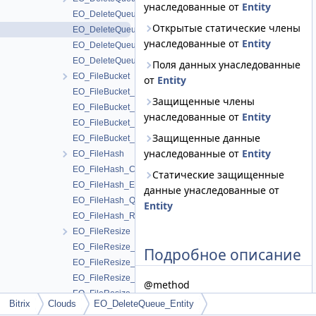
унаследованные от
Entity
EO_DeleteQueue_Collection
Открытые статические члены
EO_DeleteQueue_Entity
унаследованные от
Entity
EO_DeleteQueue_Query
EO_DeleteQueue_Result
Поля данных унаследованные
EO_FileBucket
от
Entity
EO_FileBucket_Collection
Защищенные члены
EO_FileBucket_Entity
унаследованные от
Entity
EO_FileBucket_Query
Защищенные данные
EO_FileBucket_Result
унаследованные от
Entity
EO_FileHash
EO_FileHash_Collection
Статические защищенные
EO_FileHash_Entity
данные унаследованные от
EO_FileHash_Query
Entity
EO_FileHash_Result
EO_FileResize
EO_FileResize_Collection
Подробное описание
EO_FileResize_Entity
EO_FileResize_Query
@method
EO_FileResize_Result
\Bitrix\Clouds\EO_DeleteQueue
Bitrix
Clouds
EO_DeleteQueue_Entity
EO_FileSave
createObject($setDefaultValues =