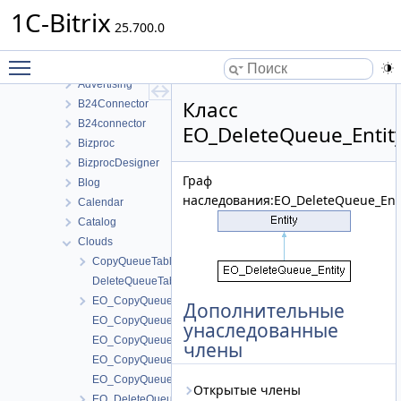
Структуры данных
1C-Bitrix
Структуры данных
25.700.0
Bitrix
Toggle main menu visibility
ABTest
Advertising
Класс
B24Connector
B24connector
EO_DeleteQueue_Entit
Bizproc
BizprocDesigner
Граф
Blog
наследования:EO_DeleteQueue_Enti
Calendar
Catalog
Clouds
CopyQueueTable
DeleteQueueTable
EO_CopyQueue
Дополнительные
EO_CopyQueue_Collection
унаследованные
EO_CopyQueue_Entity
члены
EO_CopyQueue_Query
EO_CopyQueue_Result
Открытые члены
EO_DeleteQueue