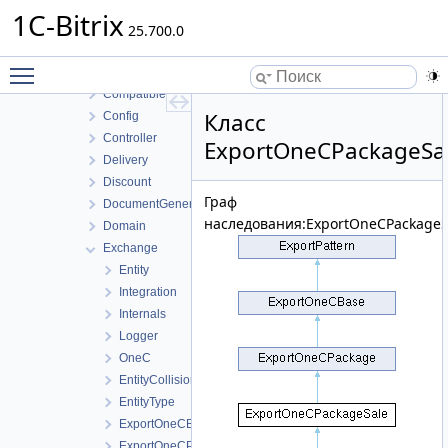
Basket
1C-Bitrix
Bigdata
25.700.0
Cashbox
Toggle main menu visibility
Company
Compatible
Класс
Config
Controller
ExportOneCPackageSa
Delivery
Discount
Граф
DocumentGenerator
наследования:ExportOneCPackageS
Domain
Exchange
Entity
Integration
Internals
Logger
OneC
EntityCollisionType
EntityType
ExportOneCBase
ExportOneCPackage