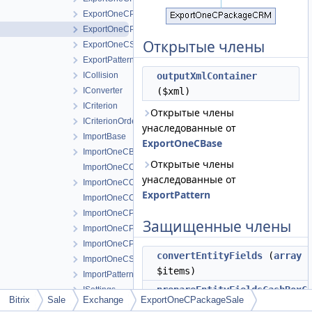
ExportOneCPackageCRM
ExportOneCPackageSale
Открытые члены
ExportOneCSubordinateSale
ExportPattern
ICollision
outputXmlContainer
IConverter
($xml)
ICriterion
Открытые члены
ICriterionOrder
унаследованные от
ImportBase
ExportOneCBase
ImportOneCBase
Открытые члены
ImportOneCContragent
унаследованные от
ImportOneCContragentBase
ExportPattern
ImportOneCContragentCRM
ImportOneCPackage
Защищенные члены
ImportOneCPackageCRM
ImportOneCPackageSale
convertEntityFields
(
array
ImportOneCSubordinateSale
$items)
ImportPattern
prepareEntityFieldsCashBoxC
ISettings
Bitrix
Sale
Exchange
ExportOneCPackageSale
(
PaymentImport
$item, $check
ISettingsExport