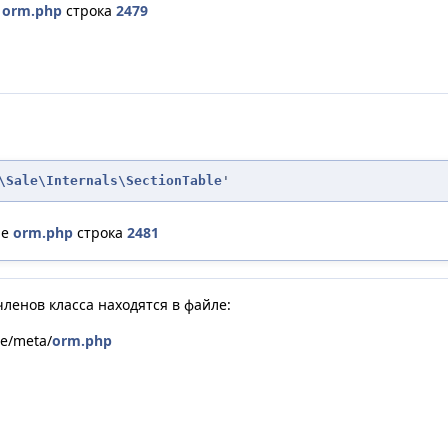
е
orm.php
строка
2479
\Sale\Internals\SectionTable
'
ле
orm.php
строка
2481
ленов класса находятся в файле:
le/meta/
orm.php