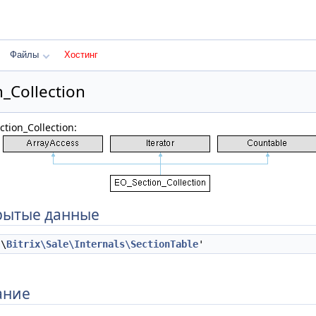
Файлы
Хостинг
_Collection
tion_Collection:
рытые данные
\
Bitrix\Sale\Internals\SectionTable
'
ание