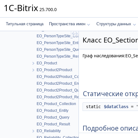
EO_PersonType_Collection
1C-Bitrix
25.700.0
EO_PersonType_Entity
EO_PersonType_Query
EO_PersonType_Result
Титульная страница
Пространства имен
Структуры данных
EO_PersonTypeSite
EO_PersonTypeSite_Collection
Класс EO_Section
EO_PersonTypeSite_Entity
EO_PersonTypeSite_Query
Граф наследования:EO_Sec
EO_PersonTypeSite_Result
EO_Product
EO_Product2Product
EO_Product2Product_Collection
EO_Product2Product_Entity
EO_Product2Product_Query
Статические отк
EO_Product2Product_Result
EO_Product_Collection
static
$dataClass
= '
EO_Product_Entity
EO_Product_Query
EO_Product_Result
Подробное опис
EO_Reliability
EO_Reliability_Collection