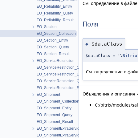
См. определение в файл
EO_Reliability_Entity
EO_Reliability_Query
EO_Reliability_Result
Поля
EO_Section
EO_Section_Collection
EO_Section_Entity
$dataClass
◆
EO_Section_Query
EO_Section_Result
$dataClass = '\
Bitrix
EO_ServiceRestriction
EO_ServiceRestriction_Collection
См. определение в фай
EO_ServiceRestriction_Entity
EO_ServiceRestriction_Query
EO_ServiceRestriction_Result
Объявления и описания ч
EO_Shipment
EO_Shipment_Collection
C:/bitrix/modules/sa
EO_Shipment_Entity
EO_Shipment_Query
EO_Shipment_Result
EO_ShipmentExtraService
EO_ShipmentExtraService_Collection