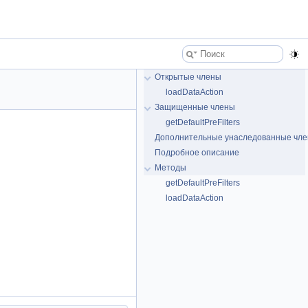
Открытые члены
loadDataAction
Защищенные члены
getDefaultPreFilters
Дополнительные унаследованные чл
Подробное описание
Методы
getDefaultPreFilters
loadDataAction