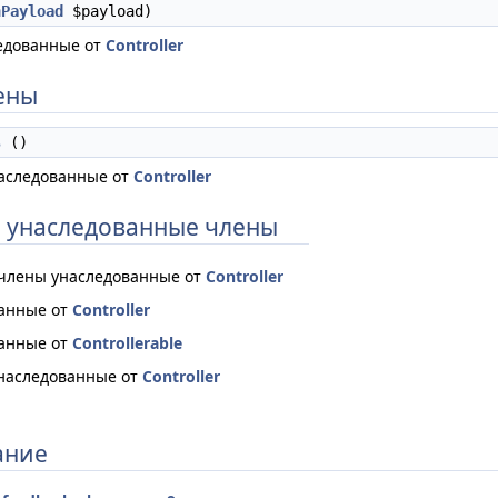
nPayload
$payload)
едованные от
Controller
ены
s
()
аследованные от
Controller
 унаследованные члены
 члены унаследованные от
Controller
ванные от
Controller
ванные от
Controllerable
наследованные от
Controller
ание