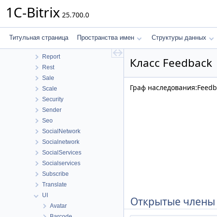
Messageservice
1C-Bitrix
25.700.0
MobileApp
Perfmon
Photogallery
Титульная страница
Пространства имен
Структуры данных
Pull
Report
Класс Feedback
Rest
Sale
Граф наследования:Feedb
Scale
Security
Sender
Seo
SocialNetwork
Socialnetwork
SocialServices
Socialservices
Subscribe
Translate
UI
Открытые члены
Avatar
Barcode