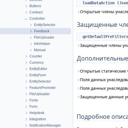
loadDataAction
(
Jso
Buttons
Открытые члены унасл
Contract
Controller
Защищенные чл
EntitySelector
Feedback
getDefaultPreFilter
FileUploader
InfoHelper
Защищенные члены ун
Manual
Counter
Дополнительные
Currency
EntityEditor
Открытые статические
EntityForm
Поля данных унаследо
EntitySelector
Поля данных унаследо
FeaturePromoter
FileUploader
Защищенные данные у
Fonts
Form
Helpdesk
Подробное опис
Integration
NotificationManager