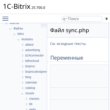
1C-Bitrix
1C-Bitrix
25.700.0
Пространства имен
Toggle main menu visibility
Структуры данных
Файлы
Файл sync.php
Файлы
bitrix
modules
См. исходные тексты.
abtest
advertising
b24connector
Переменные
bitrixcloud
bizproc
bizprocdesigner
blog
calendar
catalog
clouds
classes
lib
meta