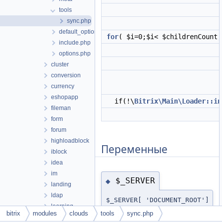
tools
sync.php
default_option.php
for
( $i=0;$i< $childrenCount
include.php
options.php
cluster
conversion
currency
eshopapp
if(!\
Bitrix\Main\Loader::in
fileman
form
forum
highloadblock
Переменные
iblock
idea
im
$_SERVER
◆
landing
ldap
$_SERVER[ 'DOCUMENT_ROOT']
learning
=
bitrix
modules
clouds
tools
sync.php
lists
realpath(dirname(__FILE__)