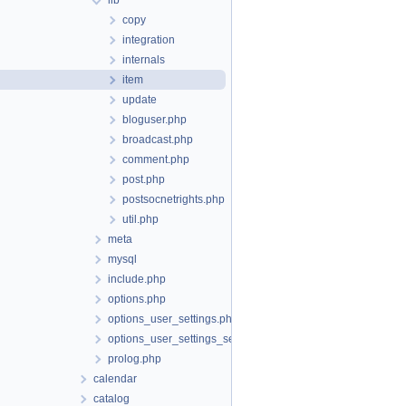
lib
copy
integration
internals
item
update
bloguser.php
broadcast.php
comment.php
post.php
postsocnetrights.php
util.php
meta
mysql
include.php
options.php
options_user_settings.php
options_user_settings_set.php
prolog.php
calendar
catalog