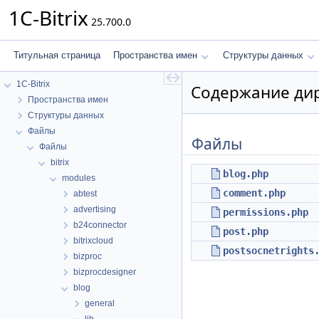
1C-Bitrix
25.700.0
Титульная страница
Пространства имен
Структуры данных
1C-Bitrix
Содержание дир
Пространства имен
Структуры данных
Файлы
Файлы
Файлы
bitrix
blog.php
modules
comment.php
abtest
advertising
permissions.php
b24connector
post.php
bitrixcloud
postsocnetrights
bizproc
bizprocdesigner
blog
general