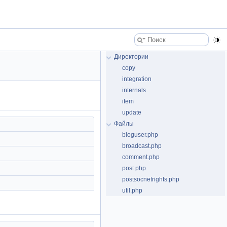
Директории
copy
integration
internals
item
update
Файлы
bloguser.php
broadcast.php
comment.php
post.php
postsocnetrights.php
util.php