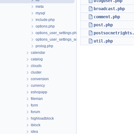
lib
bloguser.php
meta
broadcast.php
mysql
comment.php
include.php
post.php
options.php
postsocnetrights
options_user_settings.php
options_user_settings_set.php
util.php
prolog.php
calendar
catalog
clouds
cluster
conversion
currency
eshopapp
fileman
form
forum
highloadblock
iblock
idea