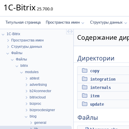
1C-Bitrix
25.700.0
Титульная страница
Пространства имен
Структуры данных
1C-Bitrix
Содержание дир
Пространства имен
Структуры данных
Файлы
Директории
Файлы
bitrix
copy
modules
abtest
integration
advertising
internals
b24connector
item
bitrixcloud
bizproc
update
bizprocdesigner
Файлы
blog
general