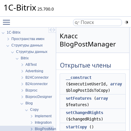
1C-Bitrix
25.700.0
Toggle main menu visibility
1C-Bitrix
Класс
Пространства имен
BlogPostManager
Структуры данных
Структуры данных
Bitrix
Открытые члены
ABTest
Advertising
__construct
B24Connector
($executiveUserId,
array
B24connector
$blogPostIdsToCopy)
Bizproc
BizprocDesigner
setFeatures
(
array
Blog
$features)
Copy
setChangedRights
Implement
($changedRights)
Integration
startCopy
()
BlogPostManager