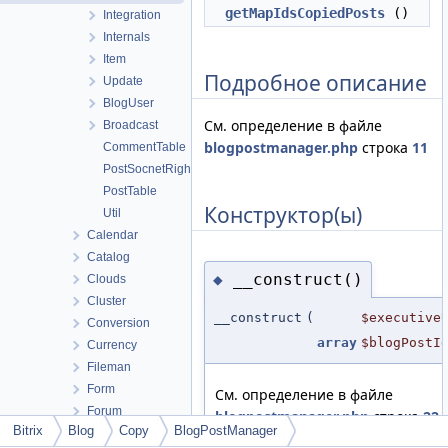
getMapIdsCopiedPosts
()
Integration
Internals
Item
Подробное описание
Update
BlogUser
См. определение в файле
Broadcast
blogpostmanager.php
строка
11
CommentTable
PostSocnetRightsTable
PostTable
Конструктор(ы)
Util
Calendar
Catalog
__construct()
◆
Clouds
Cluster
__construct
(
$executive
Conversion
array
$blogPostI
Currency
Fileman
Form
См. определение в файле
Forum
blogpostmanager.php
строка
22
Bitrix
Blog
Copy
BlogPostManager
Highloadblock